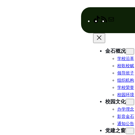
跳
至
内
T
R
M
容
i
S
a
k
S
i
T
F
l
o
e
金石概况
k
e
学校沿革
d
校歌校赋
领导班子
组织机构
学校荣誉
校园环境
校园文化
办学理念
影音金石
通知公告
党建之窗