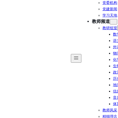
党委机构
党建新闻
学习天地
教师频道
教研组室
数
语
外
物
化
生
政
历
地
信
音
体
教师风采
精细理念