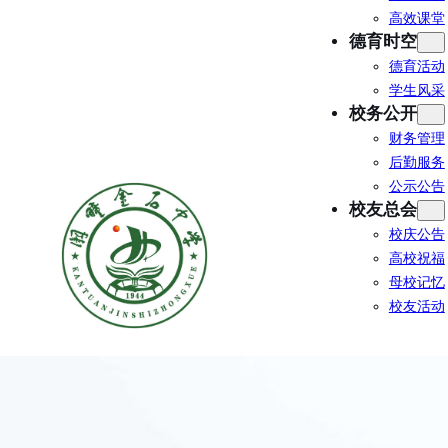
高效课堂
德育时空
德育活动
学生风采
校务公开
财务管理
后勤服务
公示公告
校友总会
校庆公告
高校祝福
母校记忆
校友活动