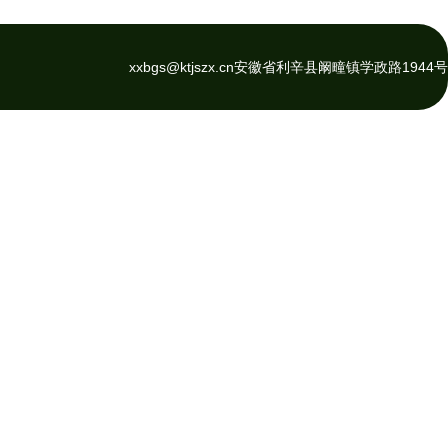
xxbgs@ktjszx.cn
安徽省利辛县阚疃镇学政路1944号