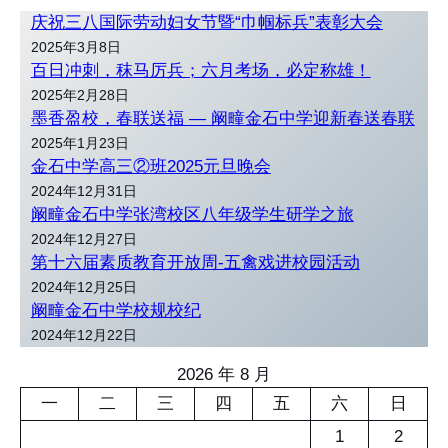
庆祝三八国际劳动妇女节暨“巾帼标兵”表彰大会
2025年3月8日
百日冲刺，秣马厉兵；六月考场，必定称雄！
2025年2月28日
墨香盈校，春联送福 — 阚疃金石中学迎新春送春联
2025年1月23日
金石中学高三②班2025元旦晚会
2024年12月31日
阚疃金石中学张湾校区八年级学生研学之旅
2024年12月27日
第十六届素质教育开放周-五禽戏进校园活动
2024年12月25日
阚疃金石中学校规校纪
2024年12月22日
2026 年 8 月
一
二
三
四
五
六
日
1
2