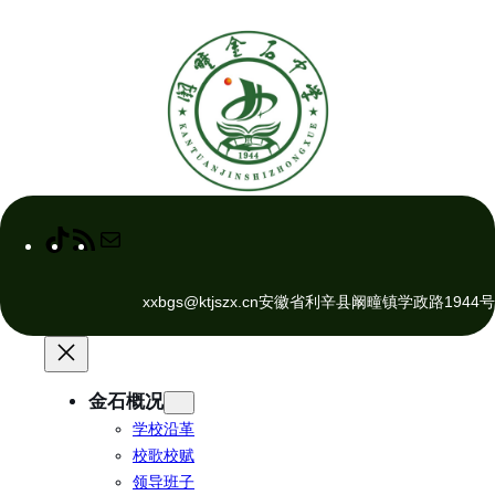
跳
至
内
容
T
R
M
i
S
a
k
S
i
xxbgs@ktjszx.cn
安徽省利辛县阚疃镇学政路1944号
T
F
l
o
e
k
e
d
金石概况
学校沿革
校歌校赋
领导班子