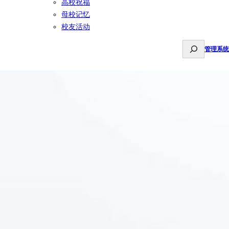
高校祝福
母校记忆
校友活动
S
管理系统
e
a
r
c
h