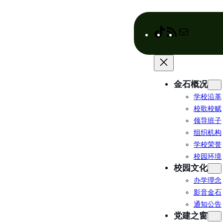
跳
至
内
T
R
M
容
i
S
a
k
S
i
T
F
l
o
e
金石概况
k
e
学校沿革
d
校歌校赋
领导班子
组织机构
学校荣誉
校园环境
校园文化
办学理念
影音金石
通知公告
党建之窗