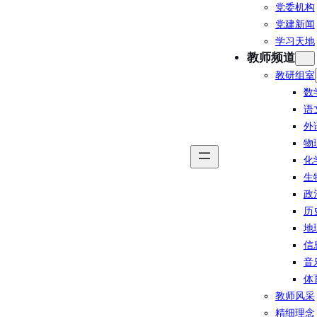
党委机构
党建新闻
学习天地
教师频道
教研组室
数
语
外
物
化
生
政
历
地
信
音
体
教师风采
精细理念