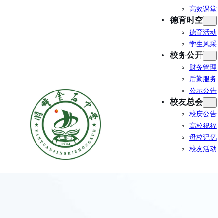
高效课堂
德育时空
德育活动
学生风采
校务公开
财务管理
后勤服务
公示公告
校友总会
校庆公告
高校祝福
母校记忆
校友活动