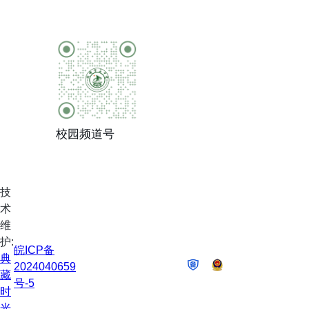
校园频道号
技
术
维
护:
皖ICP备
典
2024040659
藏
号-5
时
光