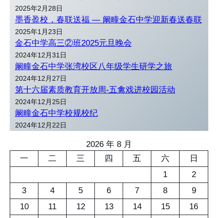
2025年2月28日
墨香盈校，春联送福 — 阚疃金石中学迎新春送春联
2025年1月23日
金石中学高三②班2025元旦晚会
2024年12月31日
阚疃金石中学张湾校区八年级学生研学之旅
2024年12月27日
第十六届素质教育开放周-五禽戏进校园活动
2024年12月25日
阚疃金石中学校规校纪
2024年12月22日
2026 年 8 月
一
二
三
四
五
六
日
1
2
3
4
5
6
7
8
9
10
11
12
13
14
15
16