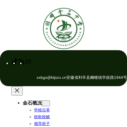
跳
至
内
容
T
R
M
i
S
a
k
S
i
xxbgs@ktjszx.cn
安徽省利辛县阚疃镇学政路1944号
T
F
l
o
e
k
e
d
金石概况
学校沿革
校歌校赋
领导班子