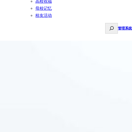
高校祝福
母校记忆
校友活动
S
管理系统
e
a
r
c
h