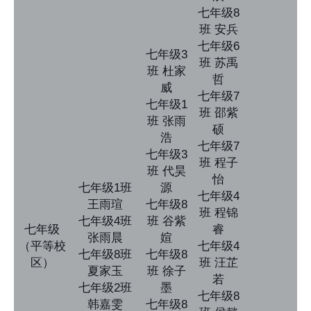
七年级8
班 安兵
七年级6
七年级3
班 苏禹
班 杜家
哲
威
七年级7
七年级1
班 邵紫
班 张雨
硕
浩
七年级7
七年级3
班 程子
班 代昊
怡
七年级1班
源
七年级4
王雨瑄
七年级8
班 程锦
七年级4班
班 谷紫
七年级
睿
张雨晨
媗
（平等校
七年级4
七年级8班
七年级8
区）
班 汪芷
夏家玉
班 徐子
若
七年级2班
墨
七年级8
韩嘉雯
七年级8