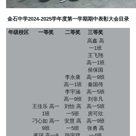
金石中学2024-2025学年度第一学期期中表彰大会目录
年级校区
一等奖
二等奖
三等奖
高鑫 高
一1班
王飞翔
高一1班
侯保国
李永康
高一9班
高一1班
秦国伟
李宇涵
高一5班
高一9班
刘非凡
王佳乐 高一
刘怡 高
高一5班
1班
一5班
房可欣
刁心如 高一
安慧 高
高一9班
9班
一5班
张勇 高
蒋珂 高一9
陆宇琪
一4班