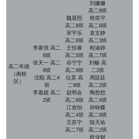
刘姗姗
高二8班
魏晨熙
韩笑宇
高二8班
高二8班
宋宇乐
袁文静
高二8班
高二3班
李家强 高二
王恒睿
程淑婷
8班
高二5班
高二7班
张天一 高二
谷宁宁
刘畅 高
高二年级
8班
高二9班
二2班
（南校
沈聪 高二4
位昊 高
周廷廷
区）
班
二9班
高二2班
李嘉妮 高二
赵明会
陶想想
2班
高二6班
高二4班
江孜怡
孙咏蝶
高二4班
高二9班
王苏宁
陆天佑
高二7班
高二2班
程业财