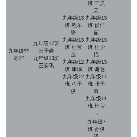
班 丰昊
天
九年级13
九年级13
班 程乐
班 侯佳
静
茹
九年级13
九年级13
九年级17班
班 杜宝
班 杜学
九年级非
王子豪
金
艳
寄宿
九年级13班
九年级12
九年级13
王安琪
班 康瑞
班 谢意
九年级12
九年级17
班 程子
班 张子
俊
奇
九年级11
班 杜宝
玉
九年级7
班 孙俊
泽