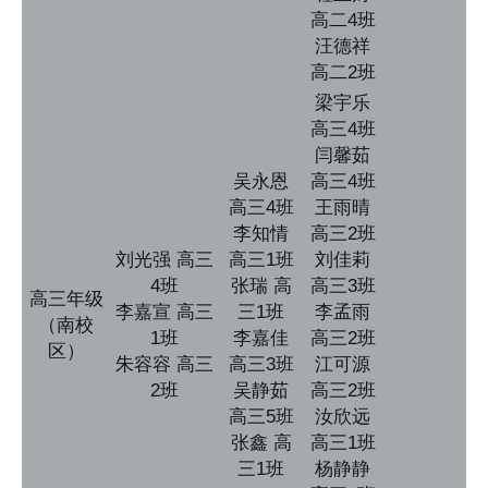
高二4班
汪德祥
高二2班
梁宇乐
高三4班
闫馨茹
吴永恩
高三4班
高三4班
王雨晴
李知情
高三2班
刘光强 高三
高三1班
刘佳莉
4班
张瑞 高
高三3班
高三年级
李嘉宣 高三
三1班
李孟雨
（南校
1班
李嘉佳
高三2班
区）
朱容容 高三
高三3班
江可源
2班
吴静茹
高三2班
高三5班
汝欣远
张鑫 高
高三1班
三1班
杨静静