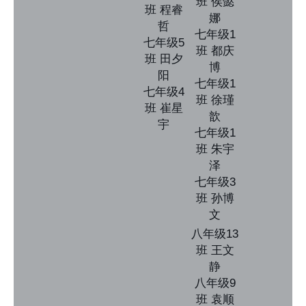
班 侯懿
班 程睿
娜
哲
七年级1
七年级5
班 都庆
班 田夕
博
阳
七年级1
七年级4
班 徐瑾
班 崔星
歆
宇
七年级1
班 朱宇
泽
七年级3
班 孙博
文
八年级13
班 王文
静
八年级9
班 袁顺