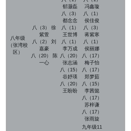
郁灏磊
冯鑫璇
八（3）
八（1）
都念念
侯佳俊
八（3） 徐
八（1）
八（3）
紫萱
王世博
蒋紫寒
八年级
八（2） 刘
八（1）
八（1）
（张湾校
嘉豪
李万成
侯丽娜
区）
八（20） 陈
八（20）
八（17）
一心
张志涵
梅子怡
八（15）
八（17）
谷妤瑛
郑梦茹
八（20）
八（15）
王盼盼
李茜懿
八（17）
苏梓谦
八（17）
张雨旋
九年级11