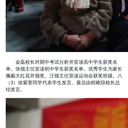
金磊校长对期中考试分析并宣读高中学生获奖名
单。张领主任宣读初中学生获奖名单。优秀学生为家长
佩戴大红花并颁奖。汪领主任宣读运动会获奖班级。八
（3）徐紫萱同学代表学生发言。最后由程晓琼校长总
结发言。