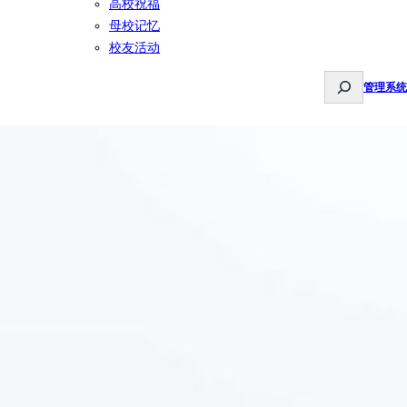
高校祝福
母校记忆
校友活动
S
管理系统
e
a
r
c
h