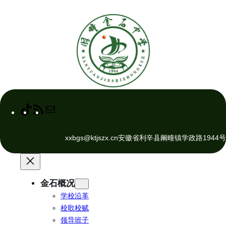
跳
至
内
容
T
R
M
i
S
a
k
S
i
xxbgs@ktjszx.cn
安徽省利辛县阚疃镇学政路1944号
T
F
l
o
e
k
e
d
金石概况
学校沿革
校歌校赋
领导班子