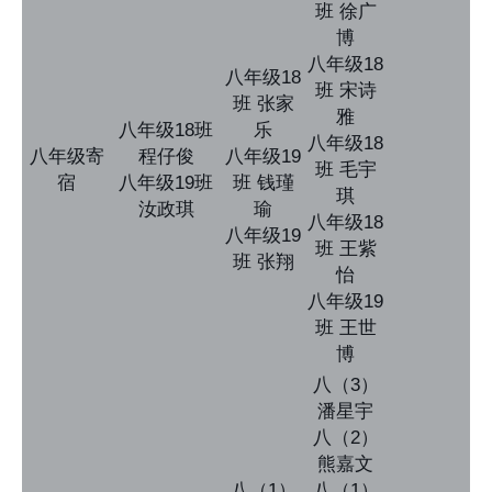
班 徐广
博
八年级18
八年级18
班 宋诗
班 张家
雅
八年级18班
乐
八年级18
八年级寄
程仔俊
八年级19
班 毛宇
宿
八年级19班
班 钱瑾
琪
汝政琪
瑜
八年级18
八年级19
班 王紫
班 张翔
怡
八年级19
班 王世
博
八（3）
潘星宇
八（2）
熊嘉文
八（1）
八（1）