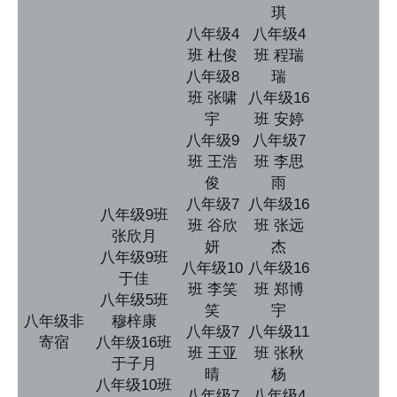
琪
八年级4
八年级4
班 杜俊
班 程瑞
八年级8
瑞
班 张啸
八年级16
宇
班 安婷
八年级9
八年级7
班 王浩
班 李思
俊
雨
八年级7
八年级16
八年级9班
班 谷欣
班 张远
张欣月
妍
杰
八年级9班
八年级10
八年级16
于佳
班 李笑
班 郑博
八年级5班
笑
宇
八年级非
穆梓康
八年级7
八年级11
寄宿
八年级16班
班 王亚
班 张秋
于子月
晴
杨
八年级10班
八年级7
八年级4