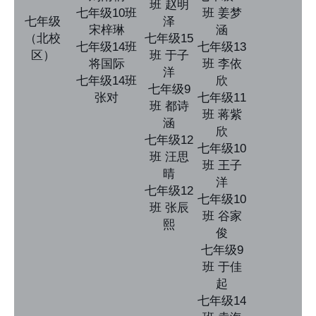
班 赵明
七年级10班
班 姜梦
七年级
泽
宋梓琳
涵
（北校
七年级15
七年级14班
七年级13
区）
班 于子
将国际
班 李依
洋
七年级14班
欣
七年级9
张对
七年级11
班 都诗
班 蒋紫
涵
欣
七年级12
七年级10
班 汪思
班 王子
晴
洋
七年级12
七年级10
班 张辰
班 谷家
熙
俊
七年级9
班 于佳
起
七年级14