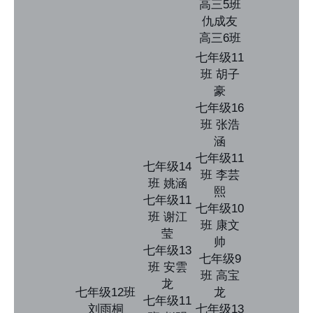
高三5班
仇成友
高三6班
七年级11
班 胡子
豪
七年级16
班 张浩
涵
七年级11
七年级14
班 李芸
班 姚涵
熙
七年级11
七年级10
班 谢江
班 康文
莹
帅
七年级13
七年级9
班 安雲
班 高宝
龙
七年级12班
龙
七年级11
刘雨桐
七年级13