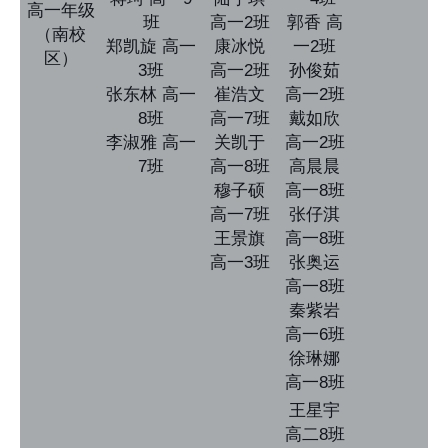
高一年级
班
高一2班
郭香 高
（南校
郑凯旋 高一
康冰悦
一2班
区）
3班
高一2班
孙俊茹
张东林 高一
崔浩文
高一2班
8班
高一7班
戴如欣
李淑雅 高一
关凯于
高一2班
7班
高一8班
高晨晨
穆子硕
高一8班
高一7班
张仔淇
王景旗
高一8班
高一3班
张奥运
高一8班
秦紫岩
高一6班
徐琳娜
高一8班
王星宇
高二8班