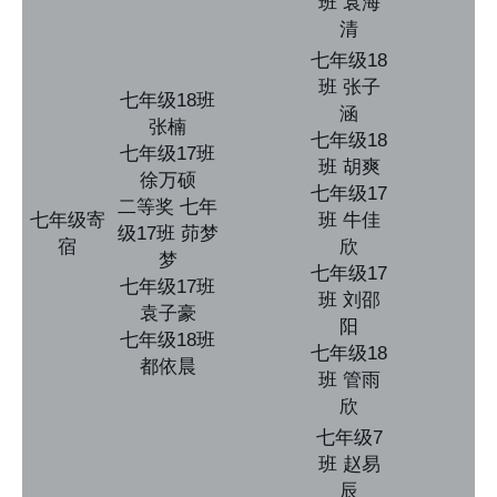
班 袁海
清
七年级18
班 张子
七年级18班
涵
张楠
七年级18
七年级17班
班 胡爽
徐万硕
七年级17
二等奖 七年
七年级寄
班 牛佳
级17班 茆梦
宿
欣
梦
七年级17
七年级17班
班 刘邵
袁子豪
阳
七年级18班
七年级18
都依晨
班 管雨
欣
七年级7
班 赵易
辰