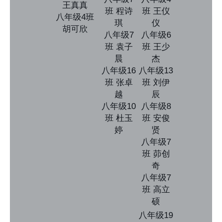
王真真
班 程诗
班 王仪
八年级4班
琪
仪
胡可欣
八年级7
八年级6
班 袁子
班 王少
晨
杰
八年级16
八年级13
班 张卓
班 刘伊
越
辰
八年级10
八年级8
班 杜玉
班 安俊
婷
贤
八年级7
班 茆创
奇
八年级7
班 高立
硕
八年级19