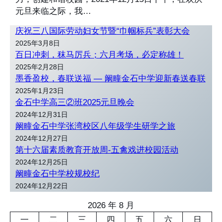
元旦来临之际，我…
庆祝三八国际劳动妇女节暨“巾帼标兵”表彰大会
2025年3月8日
百日冲刺，秣马厉兵；六月考场，必定称雄！
2025年2月28日
墨香盈校，春联送福 — 阚疃金石中学迎新春送春联
2025年1月23日
金石中学高三②班2025元旦晚会
2024年12月31日
阚疃金石中学张湾校区八年级学生研学之旅
2024年12月27日
第十六届素质教育开放周-五禽戏进校园活动
2024年12月25日
阚疃金石中学校规校纪
2024年12月22日
2026 年 8 月
一
二
三
四
五
六
日