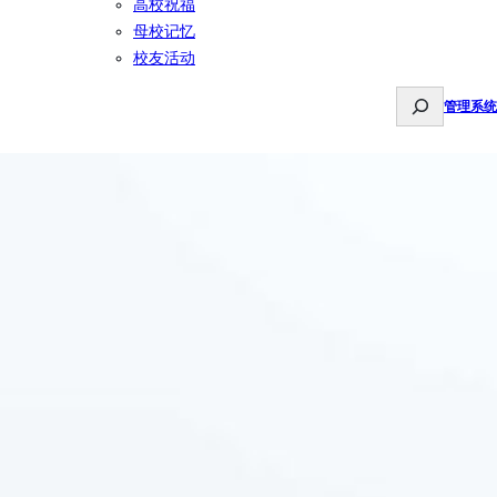
高校祝福
母校记忆
校友活动
S
管理系统
e
a
r
c
h