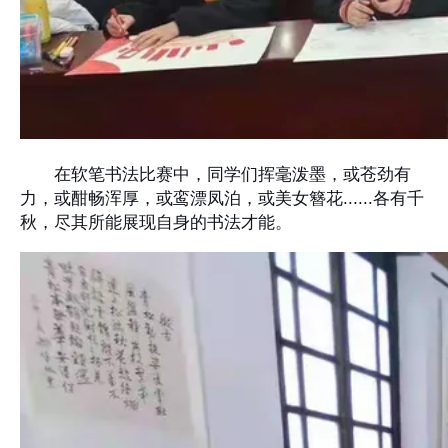
在软笔书法比赛中，同学们挥毫泼墨，或苍劲有
力，或酣畅浑厚，或鸾漂凤泊，或美女簪花......各有千
秋，尽其所能展现自身的书法才能。