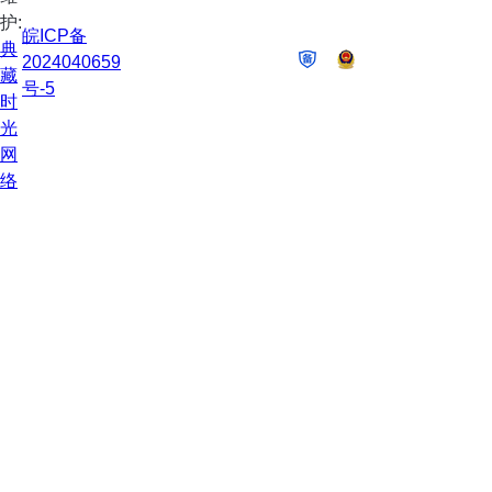
护:
皖ICP备
典
2024040659
藏
号-5
时
光
网
络