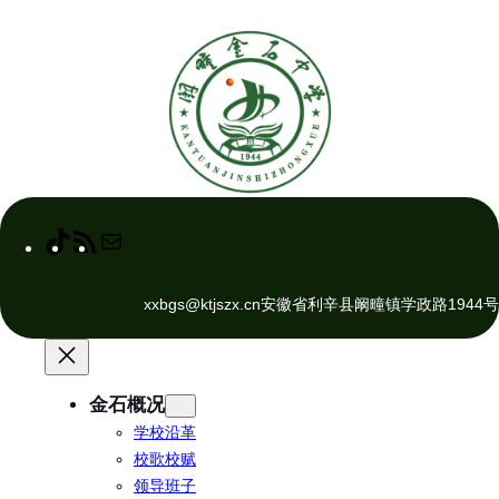
跳
至
内
容
T
R
M
i
S
a
k
S
i
xxbgs@ktjszx.cn
安徽省利辛县阚疃镇学政路1944号
T
F
l
o
e
k
e
d
金石概况
学校沿革
校歌校赋
领导班子