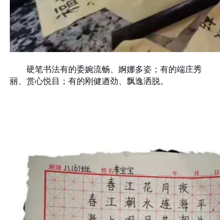
硬笔书法有的委婉流畅、婀娜多姿；有的端庄秀
丽、赏心悦目；有的刚健遒劲、飘逸洒脱。