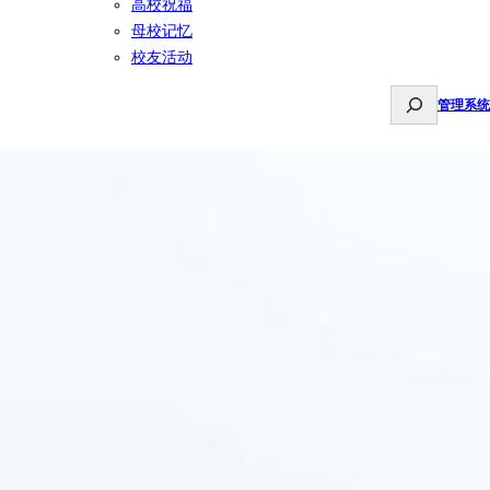
高校祝福
母校记忆
校友活动
S
管理系统
e
a
r
c
h