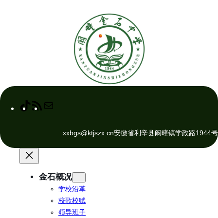
跳
至
内
容
T
R
M
i
S
a
k
S
i
xxbgs@ktjszx.cn
安徽省利辛县阚疃镇学政路1944号
T
F
l
o
e
k
e
d
金石概况
学校沿革
校歌校赋
领导班子