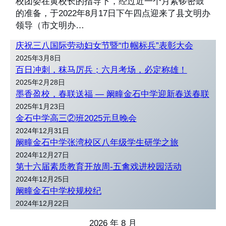
校团委在黄校长的指导下，经过近一个月紧锣密鼓
的准备，于2022年8月17日下午四点迎来了县文明办
领导（市文明办…
庆祝三八国际劳动妇女节暨“巾帼标兵”表彰大会
2025年3月8日
百日冲刺，秣马厉兵；六月考场，必定称雄！
2025年2月28日
墨香盈校，春联送福 — 阚疃金石中学迎新春送春联
2025年1月23日
金石中学高三②班2025元旦晚会
2024年12月31日
阚疃金石中学张湾校区八年级学生研学之旅
2024年12月27日
第十六届素质教育开放周-五禽戏进校园活动
2024年12月25日
阚疃金石中学校规校纪
2024年12月22日
2026 年 8 月