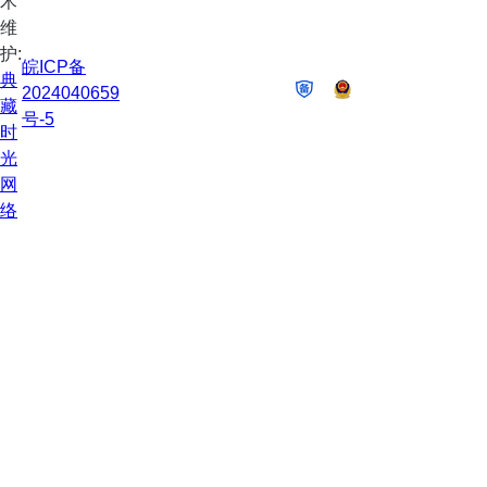
术
维
护:
皖ICP备
典
2024040659
藏
号-5
时
光
网
络