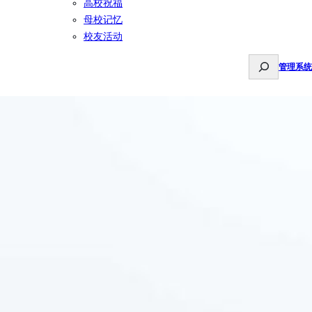
高校祝福
母校记忆
校友活动
S
管理系统
e
a
r
c
h