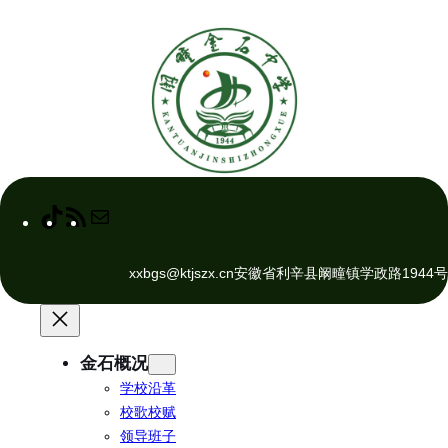
跳
至
内
容
T
R
M
i
S
a
k
S
i
xxbgs@ktjszx.cn
安徽省利辛县阚疃镇学政路1944号
T
F
l
o
e
k
e
d
金石概况
学校沿革
校歌校赋
领导班子