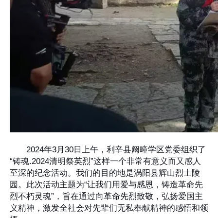
2024年3月30日上午，利辛县阚疃学区党委组织了
“铸魂.2024清明祭英烈”这样一个非常有意义而又感人
至深的纪念活动。我们的目的地是涡阳县辉山烈士陵
园。此次活动主题为“让我们用爱与感恩，铸造革命先
烈不朽灵魂”，旨在通过向革命先烈致敬，弘扬爱国主
义精神，激发全社会对先辈们无私奉献精神的感悟和领