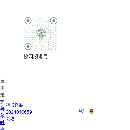
校园频道号
技
术
维
护:
皖ICP备
典
2024040659
藏
号-5
时
光