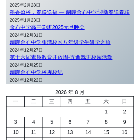
2025年2月28日
墨香盈校，春联送福 — 阚疃金石中学迎新春送春联
2025年1月23日
金石中学高三②班2025元旦晚会
2024年12月31日
阚疃金石中学张湾校区八年级学生研学之旅
2024年12月27日
第十六届素质教育开放周-五禽戏进校园活动
2024年12月25日
阚疃金石中学校规校纪
2024年12月22日
2026 年 8 月
一
二
三
四
五
六
日
1
2
3
4
5
6
7
8
9
10
11
12
13
14
15
16