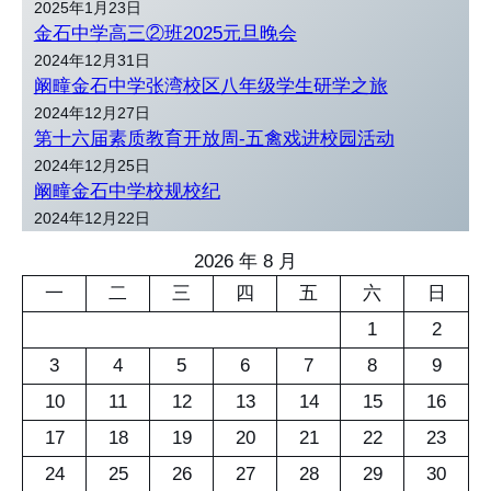
2025年1月23日
金石中学高三②班2025元旦晚会
2024年12月31日
阚疃金石中学张湾校区八年级学生研学之旅
2024年12月27日
第十六届素质教育开放周-五禽戏进校园活动
2024年12月25日
阚疃金石中学校规校纪
2024年12月22日
2026 年 8 月
一
二
三
四
五
六
日
1
2
3
4
5
6
7
8
9
10
11
12
13
14
15
16
17
18
19
20
21
22
23
24
25
26
27
28
29
30