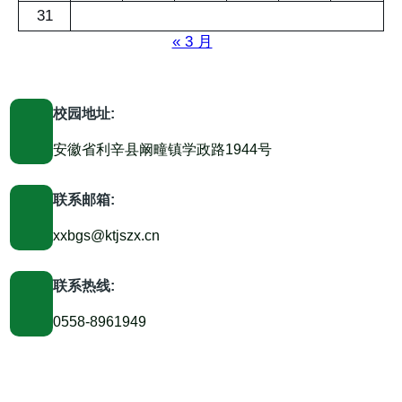
31
« 3 月
校园地址:
安徽省利辛县阚疃镇学政路1944号
联系邮箱:
xxbgs@ktjszx.cn
联系热线:
0558-8961949