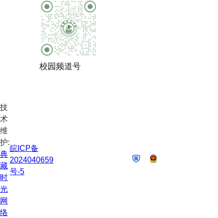
校园频道号
技
术
维
护:
皖ICP备
典
2024040659
藏
号-5
时
光
网
络