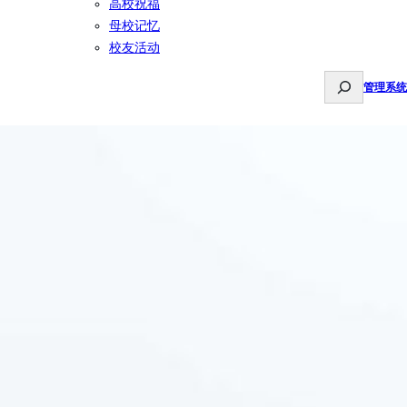
高校祝福
母校记忆
校友活动
S
管理系统
e
a
r
c
h