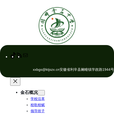
跳
至
内
容
T
R
M
i
S
a
k
S
i
xxbgs@ktjszx.cn
安徽省利辛县阚疃镇学政路1944号
T
F
l
o
e
k
e
d
金石概况
学校沿革
校歌校赋
领导班子