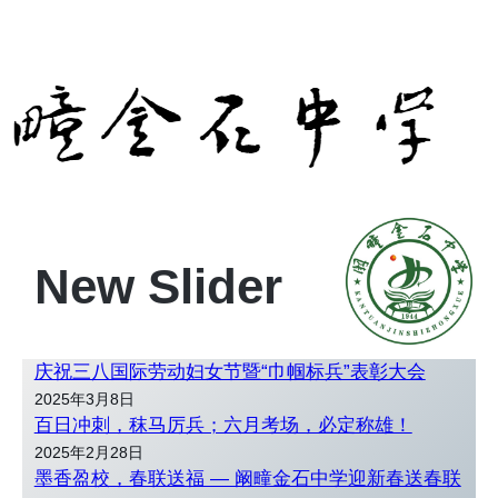
New Slider
庆祝三八国际劳动妇女节暨“巾帼标兵”表彰大会
2025年3月8日
百日冲刺，秣马厉兵；六月考场，必定称雄！
2025年2月28日
墨香盈校，春联送福 — 阚疃金石中学迎新春送春联